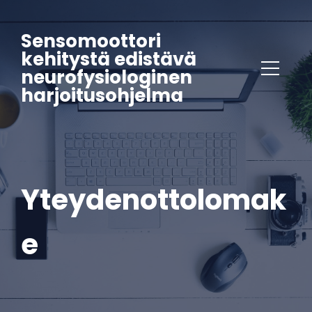
Sensomoottori
kehitystä edistävä
neurofysiologinen
harjoitusohjelma
Yteydenottolomak
e